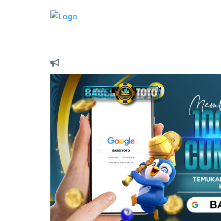
Beranda
Prediksi Toge