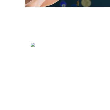
PREDIKSI TOGEL ACEH 
Prediksi Togel 
Prediksi BabelToto menghadirkan informa
keluaran periode selanjutnya. Bagi beber
karena itu kamu dapat segera gabung dan
date setiap harinya merupakan dari hasi
Pools itu. Prediksi BabelToto tidak cuma 