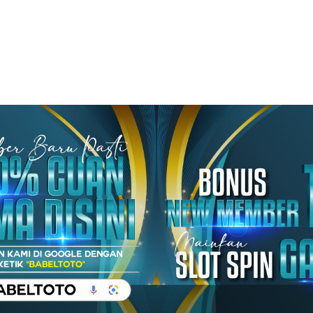
l
Data Keluaran
Live Draw
Alat Togel
Syair Togel
SE