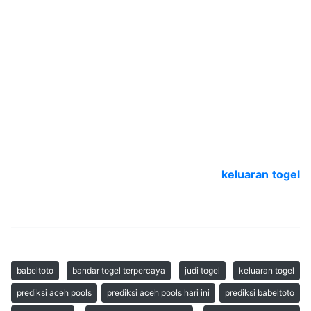
berbagai instruksi yang bisa dikasihkan benar.
Sarannya bermain bisa alami perkembangan sesuai
kompetensi pemain. Walau begitu itu diperlukan
beberapa dasar yang penuhi akhirnya membenarkan
melakukan perhitungan bisa diambil demikian sama.
Nah untuk anda yang mencari satu ramalan ramalan
prediksi togel Aceh Pools, langsung bisa meng
ikutinya website ini dan berlengganan setiap harinya.
Pastilah kami tetap memberikan keluaran togel Aceh
Pools dalam sekejap dan resmi. Semua
keluaran togel
kami akan dikeluarkan sesuai jam resultnya dan
terupdate setiap harinya.
Tags :
babeltoto
bandar togel terpercaya
judi togel
keluaran togel
prediksi aceh pools
prediksi aceh pools hari ini
prediksi babeltoto