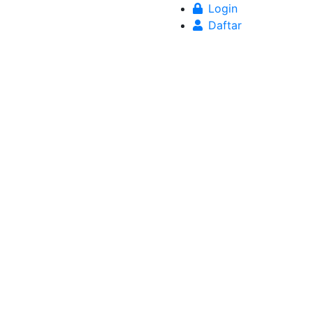
Login
Daftar
Bukti Jackpot
Slot Gacor
SELAMAT DATANG DI BABELTOTO BANDAR TOGEL ONLIN