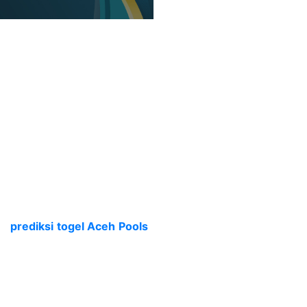
POOLS – 13 SEPTEMBER 2025
Aceh Pools | Angka Kel
Jitu
si
prediksi togel Aceh Pools
, rumus Aceh Pools hari ini 
apa pemain yang sekarang ini memerlukan angka prediksi to
 coba menyaksikan Prediksi BabelToto ini. Karena setiap
l data keluaran Aceh Pools yang kami tentukan dan peny
menyediakan prediksi Aceh Pools saja, tetapi kelengkapan da