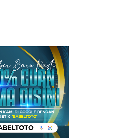
l
Data Keluaran
Live Draw
Alat Togel
Syair Togel