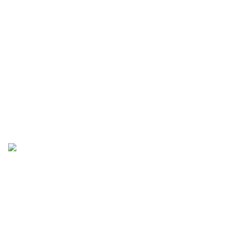
Paito Warna Medan