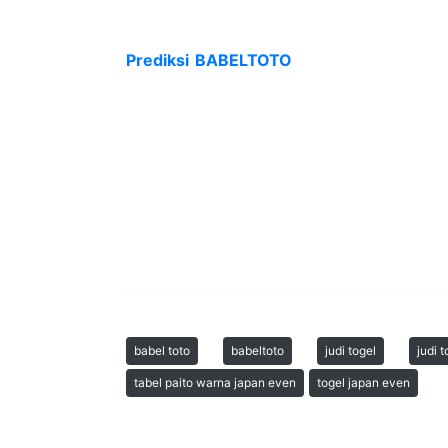
Predi
Prediksi BABELTOTO
ialah daftar data 
mencari paito warna togel bisa secepat
togel, data keluaran togel dan live draw to
Di Prediksi BABELTOTO kalian bakal men
dikamu pastikan agar bakal membikin bany
sesuai realita, banyak beberapa bettor pr
Demikian dari data kami, mudah-mudahan
tentukan angka keluaran togel secara akur
Tags :
babel toto
babeltoto
judi togel
judi 
tabel paito warna japan even
togel japan even