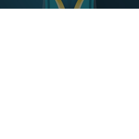
IA NIGHT