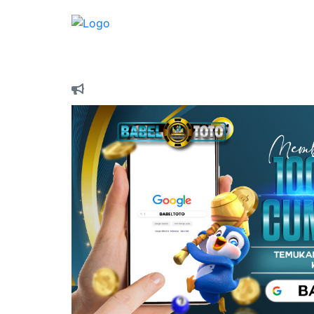
Beranda
Prediksi Toge