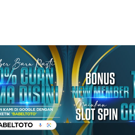
l
Data Keluaran
Live Draw
Alat Togel
Syair Togel
SE