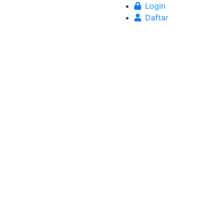
Login
Daftar
Bukti Jackpot
Slot Gacor
SELAMAT DATANG DI BABELTOTO BANDAR TOGEL ONLINE