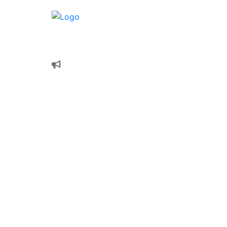
Beranda
Prediksi Toge
PAITO WARNA CALIFOR