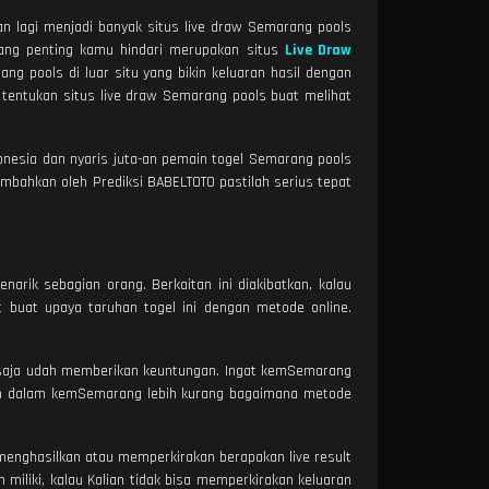
an lagi menjadi banyak situs live draw Semarang pools
yang penting kamu hindari merupakan situs
Live Draw
g pools di luar situ yang bikin keluaran hasil dengan
 tentukan situs live draw Semarang pools buat melihat
donesia dan nyaris juta-an pemain togel Semarang pools
mbahkan oleh Prediksi BABELTOTO pastilah serius tepat
arik sebagian orang. Berkaitan ini diakibatkan, kalau
 buat upaya taruhan togel ini dengan metode online.
ya saja udah memberikan keuntungan. Ingat kemSemarang
lebih dalam kemSemarang lebih kurang bagaimana metode
a menghasilkan atau memperkirakan berapakan live result
miliki, kalau Kalian tidak bisa memperkirakan keluaran