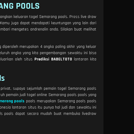
RANG POOLS
angkan keluaran togel Semarang pools. Pross live draw
. Kamu juga dapat mendapati keuntungan yang lain dari
mbari mengetes andrenalin anda. Silakan buat melihat
 diperoleh merupakan 4 angka paling akhir yang keluar
 seluruh angka yang kita pengembangan sewaktu ini bisa
eluarkan oleh situs
Prediksi BABELTOTO
lantaran kita
ls
privat, supaya sejumlah pemain togel Semarang pools
ruh pemain judi togel online Semarang pools pools yang
emarang pools
pools merupakan Semarang pools pools
esia lantaran situs itu punya hal judi dan sewaktu ini
pools pools dapat secara mudah buat membuka livedraw