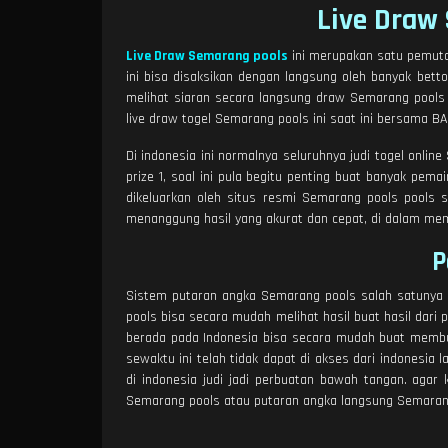
Live Draw
Live Draw Semarang pools
ini merupakan satu pemuta
ini bisa disaksikan dengan langsung oleh banyak bett
melihat siaran secara langsung draw Semarang pools 
live draw togel Semarang pools ini saat ini bersama B
Di indonesia ini normalnya seluruhnya judi togel onl
prize 1, soal ini pula begitu penting buat banyak pem
dikeluarkan oleh situs resmi Semarang pools pools s
menanggung hasil yang akurat dan cepat, di dalam memp
P
Sistem putaran angka Semarang pools salah satunya 
pools bisa secara mudah melihat hasil buat hasil dari
berada pada Indonesia bisa secara mudah buat membuk
sewaktu ini telah tidak dapat di akses dari indonesia
di indonesia judi jadi perbuatan bawah tangan. agar
Semarang pools atau putaran angka langsung Semaran