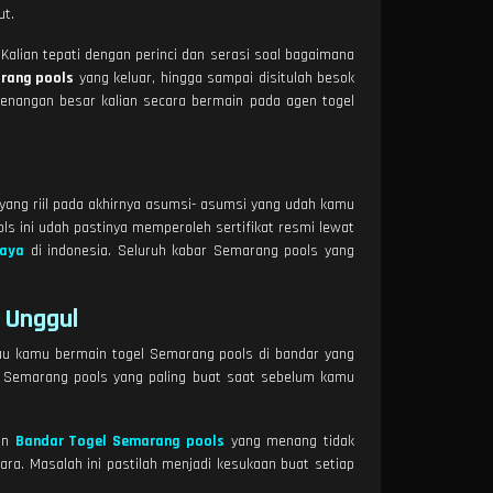
ut.
Kalian tepati dengan perinci dan serasi soal bagaimana
rang pools
yang keluar, hingga sampai disitulah besok
kemenangan besar kalian secara bermain pada agen togel
al yang riil pada akhirnya asumsi- asumsi yang udah kamu
ls ini udah pastinya memperoleh sertifikat resmi lewat
caya
di indonesia. Seluruh kabar Semarang pools yang
 Unggul
au kamu bermain togel Semarang pools di bandar yang
l Semarang pools yang paling buat saat sebelum kamu
ran
Bandar Togel Semarang pools
yang menang tidak
ra. Masalah ini pastilah menjadi kesukaan buat setiap