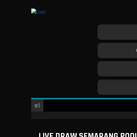
LIVE DRAW SEMARANG POO