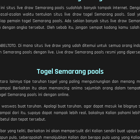
u ini situs live draw Semarang pools sudahlah banyak tampak internet. Deng
asal-asalan waktu tentukan situs live draw togel Semarang pools. Soal 
iap pemain togel Semarang pools. Ada sekian banyak situs live draw Semaran
pu dengan angka tersebut. Oleh sebab itu, jangan sempat kadang kamu salah
 BABELTOTO. Di mana situs live draw yang udah ditemui untuk semua orang in
an Semarang pools dengan live. Live draw Semarang pools resmi yang diperse
Togel Semarang pools
tara lainnya tipe taruhan togel yang paling mengutnungkan dan menang men
sampai Berkaitan itu akan memancing animo sejumlah orang dalam tempat
ogel Semarang pools ini dengan online.
jadi waswas buat taruhan. Apalagi buat taruhan, agar dapat masuk ke blogn
sampai dari itu, supaya dapat nampak lebih real, bakalnya Kalian pahami 
betul dan tepat tersebut.
bar yang teliti, Berkaitan ini akan mempersulit diri Kalian sendiri buat upay
un pula, seberapakah menakjubkan Kalian dan berapa pula uang yang Kalian 