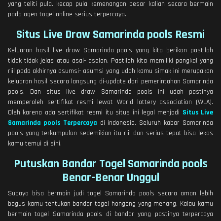
yang teliti pula. kecap pula kemenangan besar kalian secara bermain
pada agen togel online serius terpercaya.
Situs Live Draw Samarinda pools Resmi
Keluaran hasil live draw Samarinda pools yang kita berikan pastilah
tidak tidak jelas atau asal- asalan. Pastilah kita memiliki pangkal yang
riil pada akhirnya asumsi- asumsi yang udah kamu simak ini merupakan
keluaran hasil secara langsung di-update dari pemerintahan Samarinda
pools. Dan situs live draw Samarinda pools ini udah pastinya
memperoleh sertifikat resmi lewat World lottery association (WLA).
Oleh karena ada sertifikat resmi itu situs ini legal menjadi
Situs Live
Samarinda pools Terpercaya
di indonesia. Seluruh kabar Samarinda
pools yang terkumpulan sedemikian itu riil dan serius tepat bisa lekas
kamu temui di sini.
Putuskan Bandar Togel Samarinda pools
Benar-Benar Unggul
Supaya bisa bermain judi togel Samarinda pools secara aman lebih
bagus kamu tentukan bandar togel hongong yang menang. Kalau kamu
bermain togel Samarinda pools di bandar yang pastinya terpercaya