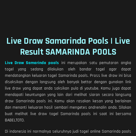
Live Draw Samarinda Pools | Live
Result SAMARINDA POOLS
Live Draw Samarinda pools
ini merupakan satu pemutaran angka
togel yang sedang dilakukan oleh bandar togel agar dapat
mendatangkan keluaran togel Samarinda pools. Pross live draw ini bisa
disaksikan dengan langsung oleh banyak bettor dengan gunakan link
live draw yang dapat anda saksikan pula di youtube. Kamu juga dapat
mendapati keuntungan yang lain dari melihat siaran secara langsung
draw Samarinda pools ini. Kamu akan rasakan kesan yang berlainan
dan menanti keluaran hasil sembari mengetes andrenalin anda. Silakan
buat melihat live draw togel Samarinda pools ini saat ini bersama
BABELTOTO.
Di indonesia ini normalnya seluruhnya judi togel online Samarinda pools