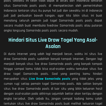
pools sewaktu ini telah tidak dapat di akses dari indonesia lantaran
situs Samarinda pools pools di mempetieskan oleh pemerintahan
Indonesia lantaran situs itu punya hal judi dan sewaktu ini di indonesia
judi jadi perbuatan bawah tangan. agar kita bikin situs ini buat
menolong seluruh pemain judi togel Samarinda pools pools dapat
secara mudah buat membuka livedraw Samarinda pools atau putaran
angka langsung Samarinda pools pools secara mudah.
Hindari Situs Live Draw Togel Yang Asal-
Asalan
Di dunia internet yang udah lagi menjadi besar, waktu ini situs live
draw Samarinda pools sudahlah banyak tampak internet. Dengan lagi
menjadi banyak situs live draw Samarinda pools yang banyak tampak
hingga sampai kamu tidak bisa asal-asalan waktu tentukan situs live
draw togel Samarinda pools. Soal yang penting kamu hindari
merupakan situs
Live Draw Samarinda pools
yang tidak jelas yang
cuman rugi setiap pemain togel Samarinda pools. Ada sekian banyak
situs live draw Samarinda pools di luar situ yang bikin keluaran hasil
dengan asal-asalan pada akhirnya sejumlah bettor akan tertipu dengan
angka tersebut. Oleh sebab itu, jangan sempat kadang kamu salah
tentukan situs live draw Samarinda pools buat melihat keluaran togel