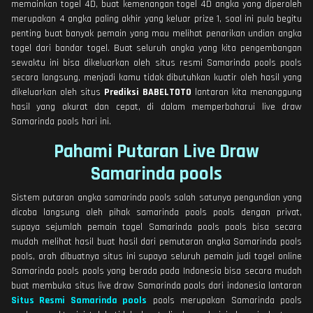
memainkan togel 4D, buat kemenangan togel 4D angka yang diperoleh
merupakan 4 angka paling akhir yang keluar prize 1, soal ini pula begitu
penting buat banyak pemain yang mau melihat penarikan undian angka
togel dari bandar togel. Buat seluruh angka yang kita pengembangan
sewaktu ini bisa dikeluarkan oleh situs resmi Samarinda pools pools
secara langsung, menjadi kamu tidak dibutuhkan kuatir oleh hasil yang
dikeluarkan oleh situs
Prediksi BABELTOTO
lantaran kita menanggung
hasil yang akurat dan cepat, di dalam memperbaharui live draw
Samarinda pools hari ini.
Pahami Putaran Live Draw
Samarinda pools
Sistem putaran angka samarinda pools salah satunya pengundian yang
dicoba langsung oleh pihak samarinda pools pools dengan privat,
supaya sejumlah pemain togel Samarinda pools pools bisa secara
mudah melihat hasil buat hasil dari pemutaran angka Samarinda pools
pools, arah dibuatnya situs ini supaya seluruh pemain judi togel online
Samarinda pools pools yang berada pada Indonesia bisa secara mudah
buat membuka situs live draw Samarinda pools dari indonesia lantaran
Situs Resmi Samarinda pools
pools merupakan Samarinda pools