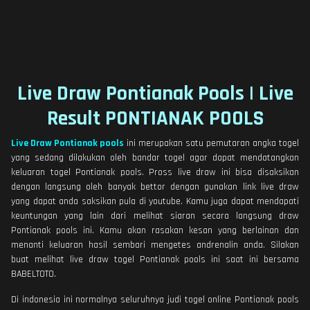
Live Draw Pontianak Pools | Live
Result PONTIANAK POOLS
Live Draw Pontianak pools
ini merupakan satu pemutaran angka togel
yang sedang dilakukan oleh bandar togel agar dapat mendatangkan
keluaran togel Pontianak pools. Pross live draw ini bisa disaksikan
dengan langsung oleh banyak bettor dengan gunakan link live draw
yang dapat anda saksikan pula di youtube. Kamu juga dapat mendapati
keuntungan yang lain dari melihat siaran secara langsung draw
Pontianak pools ini. Kamu akan rasakan kesan yang berlainan dan
menanti keluaran hasil sembari mengetes andrenalin anda. Silakan
buat melihat live draw togel Pontianak pools ini saat ini bersama
BABELTOTO.
Di indonesia ini normalnya seluruhnya judi togel online Pontianak pools