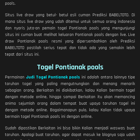
pools.
Situs live draw yang betul- betul asli cuman Prediksi BABELTOTO. Di
mana situs live draw yang udah ditemui untuk semua orang indonesia
dan nyaris juta-an pemain togel Pontianak pools yang mengunjungi
situs ini cuman buat melihat keluaran Pontianak pools dengan live. Live
draw Pontianak pools resmi yang dipersembahkan oleh Prediksi
BABELTOTO pastilah serius tepat dan tidak ada yang semakin lebih
tepat dari situs ini.
Togel Pontianak pools
Permainan
Judi Togel Pontianak pools
ini adalah antara lainnya tipe
taruhan togel yang paling mengutnungkan dan menang menarik
sebagian orang. Berkaitan ini diakibatkan, kalau Kalian bermain togel
dengan metode online, hingga sampai Berkaitan itu akan memancing
animo sejumlah orang dalam tempat buat upaya taruhan togel ini
dengan metode online. Bagaimanapun pula, kalau Kalian tidak upaya
bermain togel Pontianak pools ini dengan online.
Sudah dipastikan Berkaitan ini bisa bikin Kalian menjadi waswas buat
taruhan. Apalagi buat taruhan, agar dapat masuk ke blognya saja udah