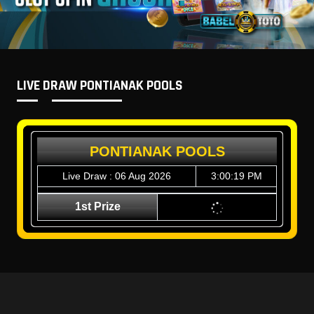
LIVE DRAW PONTIANAK POOLS