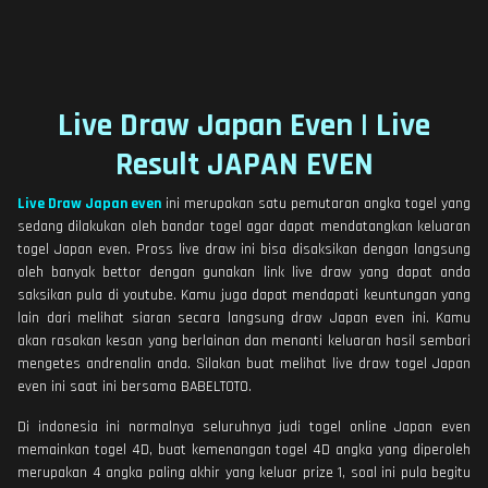
Live Draw Japan Even | Live
Result JAPAN EVEN
Live Draw Japan even
ini merupakan satu pemutaran angka togel yang
sedang dilakukan oleh bandar togel agar dapat mendatangkan keluaran
togel Japan even. Pross live draw ini bisa disaksikan dengan langsung
oleh banyak bettor dengan gunakan link live draw yang dapat anda
saksikan pula di youtube. Kamu juga dapat mendapati keuntungan yang
lain dari melihat siaran secara langsung draw Japan even ini. Kamu
akan rasakan kesan yang berlainan dan menanti keluaran hasil sembari
mengetes andrenalin anda. Silakan buat melihat live draw togel Japan
even ini saat ini bersama BABELTOTO.
Di indonesia ini normalnya seluruhnya judi togel online Japan even
memainkan togel 4D, buat kemenangan togel 4D angka yang diperoleh
merupakan 4 angka paling akhir yang keluar prize 1, soal ini pula begitu