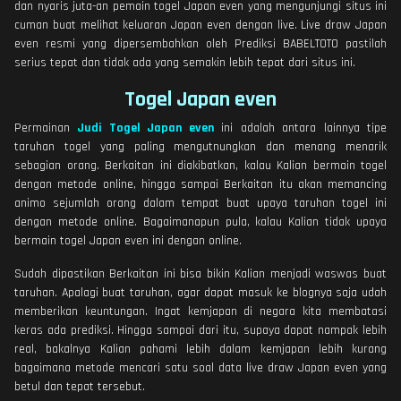
dan nyaris juta-an pemain togel Japan even yang mengunjungi situs ini
cuman buat melihat keluaran Japan even dengan live. Live draw Japan
even resmi yang dipersembahkan oleh Prediksi BABELTOTO pastilah
serius tepat dan tidak ada yang semakin lebih tepat dari situs ini.
Togel Japan even
Permainan
Judi Togel Japan even
ini adalah antara lainnya tipe
taruhan togel yang paling mengutnungkan dan menang menarik
sebagian orang. Berkaitan ini diakibatkan, kalau Kalian bermain togel
dengan metode online, hingga sampai Berkaitan itu akan memancing
animo sejumlah orang dalam tempat buat upaya taruhan togel ini
dengan metode online. Bagaimanapun pula, kalau Kalian tidak upaya
bermain togel Japan even ini dengan online.
Sudah dipastikan Berkaitan ini bisa bikin Kalian menjadi waswas buat
taruhan. Apalagi buat taruhan, agar dapat masuk ke blognya saja udah
memberikan keuntungan. Ingat kemjapan di negara kita membatasi
keras ada prediksi. Hingga sampai dari itu, supaya dapat nampak lebih
real, bakalnya Kalian pahami lebih dalam kemjapan lebih kurang
bagaimana metode mencari satu soal data live draw Japan even yang
betul dan tepat tersebut.