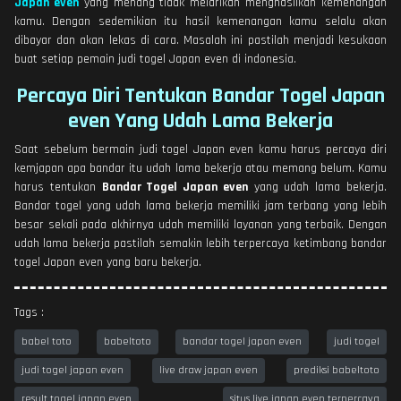
Japan even
yang menang tidak melarikan menghasilkan kemenangan
kamu. Dengan sedemikian itu hasil kemenangan kamu selalu akan
dibayar dan akan lekas di cara. Masalah ini pastilah menjadi kesukaan
buat setiap pemain judi togel Japan even di indonesia.
Percaya Diri Tentukan Bandar Togel Japan
even Yang Udah Lama Bekerja
Saat sebelum bermain judi togel Japan even kamu harus percaya diri
kemjapan apa bandar itu udah lama bekerja atau memang belum. Kamu
harus tentukan
Bandar Togel Japan even
yang udah lama bekerja.
Bandar togel yang udah lama bekerja memiliki jam terbang yang lebih
besar sekali pada akhirnya udah memiliki layanan yang terbaik. Dengan
udah lama bekerja pastilah semakin lebih terpercaya ketimbang bandar
togel Japan even yang baru bekerja.
Tags :
babel toto
babeltoto
bandar togel japan even
judi togel
judi togel japan even
live draw japan even
prediksi babeltoto
result togel japan even
situs live japan even terpercaya