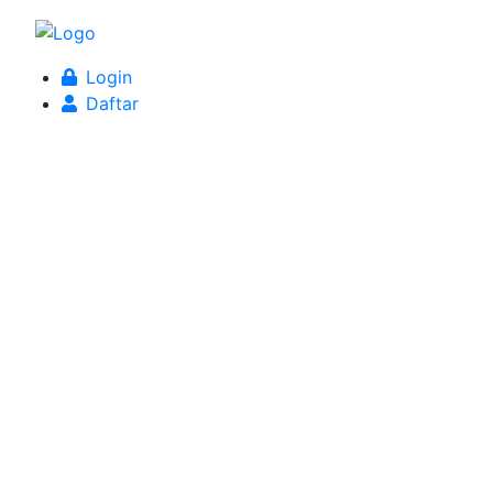
Login
Daftar
Beranda
Prediksi Togel
Data Keluaran
Live Draw
Alat Togel
Syair Togel
Bukti Jackpot
Slot Gacor